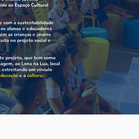
 ida ao Espaço Cultural
 com a sustentabilidade
 os alunos e educadores
ém as crianças e jovens
uita no projeto social e
ste projeto, que tem como
izagem, ao Lona na Lua, local
 estreitando um vínculo
educação
e a
cultura
.