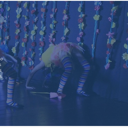
ão
s
s
s,