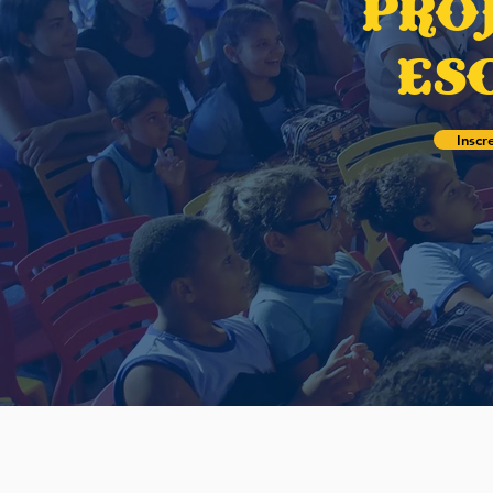
pro
es
Inscr