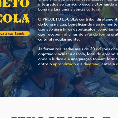
jeto
integrados ao currículo escolar, tornando a
Lona na Lua uma vivência cultural.
cola
O PROJETO ESCOLA contribui diretamente
do Lona na Lua, beneficiando não somente
que vão assistir os espetáculos, como tamb
eva a sua Escola
que recebem oficinas de arte de forma grat
cultural regularmente.
Já foram realizadas mais de 20 edições de
objetivo vincular a escola, local de aprend
onde o lúdico e a imaginação tomam forma,
entre o
aprendizado
e a
diversão
; entre a