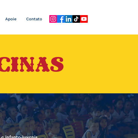
Apoie
Contato
CINAS
 e infanto-juvenis