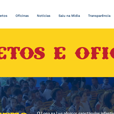
jetos
Oficinas
Notícias
Saiu na Mídia
Transparência
ETOS E OFI
O Lona na Lua oferece espetáculos infantis