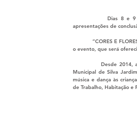
            Dias 8 e 9 de novembro são das datas escolhidas para as 
apresentações de conclusã
            “CORES E FLORES – A ARTE MORA AQUI!” é o nome escolhido para 
o evento, que será oferec
            Desde 2014, através de um convênio firmado com a Prefeitura 
Municipal de Silva Jardim
música e dança às crianças
de Trabalho, Habitação e 