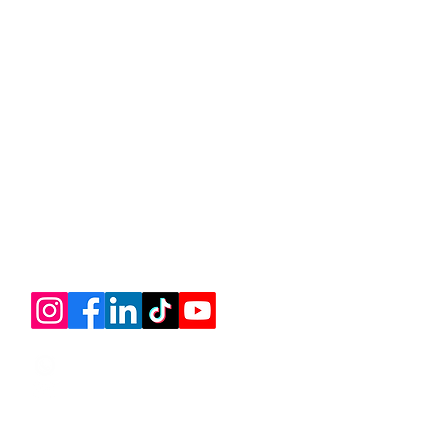
21 99404-1551
contato@lonanalua.org.br