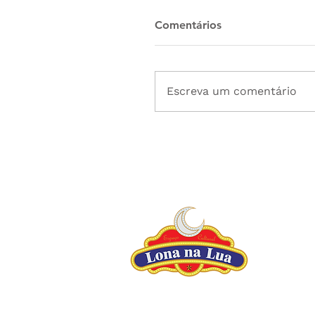
Comentários
Escreva um comentário
U
R
R
U
R