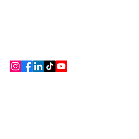
21 99404-1551
contato@lonanalua.org.br
© 2018 Agência Kio