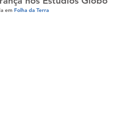
rança nos Estúdios Globo
da em 
Folha da Terra