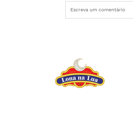
Escreva um comentário
U
R
R
U
R
U
A
C