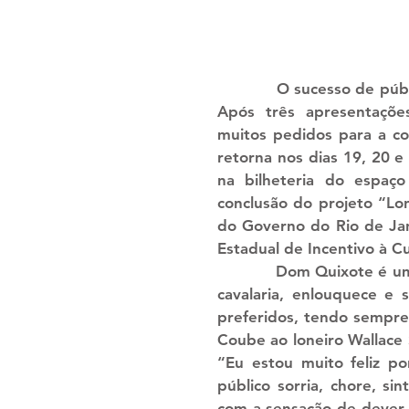
            O sucesso de público e crítica está de volta ao palco do Lona na Lua! 
Após três apresentaçõe
muitos pedidos para a co
retorna nos dias 19, 20 e
na bilheteria do espaço
conclusão do projeto “Lon
do Governo do Rio de Jane
Estadual de Incentivo à Cu
            Dom Quixote é um fidalgo castelhano que, de tanto ler romances de 
cavalaria, enlouquece e 
preferidos, tendo sempre 
Coube ao loneiro Wallace 
“Eu estou muito feliz po
público sorria, chore, si
com a sensação de dever 