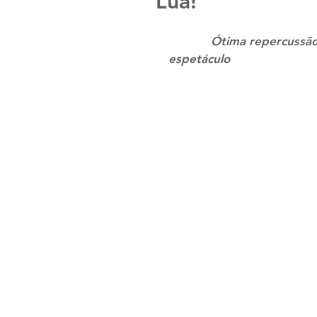
Lua!
            Ótima repercussão das apresentações possibilitou o retorno do 
espetáculo