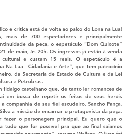
s, mais de 700 espectadores e principalmente 
ntinuidade da peça, o espetáculo “Dom Quixote” 
 21 de maio, às 20h. Os ingressos já estão à venda 
 cultural e custam 15 reais. O espetáculo é a 
a Na Lua - Cidadania e Arte”, que tem patrocínio 
iro, da Secretaria de Estado de Cultura e da Lei 
ltura e Petrobras.
sai em busca de repetir os feitos de seus heróis 
a companhia de seu fiel escudeiro, Sancho Pança. 
Silva a missão de encarnar o protagonista da peça. 
r fazer o personagem principal. Eu quero que o 
nta tudo que for possível pra que ao final saiamos 
cumprido novamente”, resume Wallace. O livro foi 