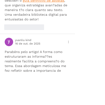
descobri o 
guia definitivo de apostas
, 
que organiza estratégias avan?adas de 
maneira t?o clara quanto seu texto. 
Uma verdadeira biblioteca digital para 
entusiastas do setor!
Curtir
Responder
yuanliu kind
16 de out. de 2025
Parabéns pelo artigo! A forma como 
estruturaram as informa??es 
realmente facilita a compreens?o do 
tema. Essa abordagem meticulosa me 
fez refletir sobre a importancia de 
atualizar constantemente nossos 
conhecimentos em estratégias digitais. 
Assim como nós valorizamos conteúdos 
bem fundamentados, descobrir fontes 
confiáveis faz toda diferen?a na 
prática. Recentemente explorei 
diversos recursos sobre otimiza??o de 